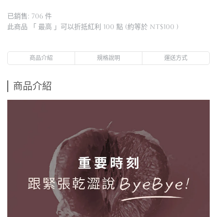
已銷售: 706 件
此商品 「 最高 」可以折抵紅利
100
點 (約等於
NT$100
)
商品介紹
規格說明
運送方式
商品介紹