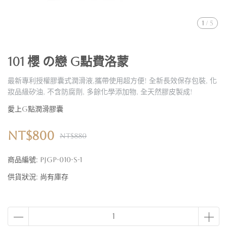
1
/
5
101 櫻 の戀 G點費洛蒙
最新專利授權膠囊式潤滑液,攜帶使用超方便! 全新長效保存包裝, 化
妝品級矽油, 不含防腐劑, 多餘化學添加物, 全天然膠皮製成!
愛上G點潤滑膠囊
NT$800
NT$880
商品編號:
PJGP-010-S-1
供貨狀況:
尚有庫存