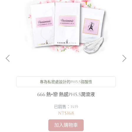
專為私密處設計的PH5.5弱酸性
凝露
666 熱•戀 熱感PH5.5潤滑液
高潮
已銷售：1419
NT$168
加入購物車