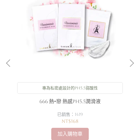
膠
專為私密處設計的PH5.5弱酸性
666 熱•戀 熱感PH5.5潤滑液
已銷售：1419
NT$168
加入購物車