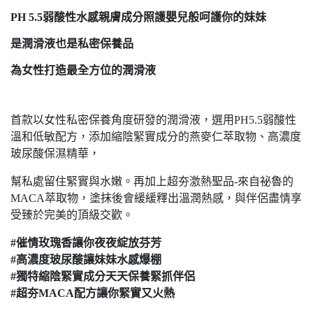
PH 5.5弱酸性水感親膚成分照護嬰兒般呵護你的妹妹
是潤滑液也是私密保養品
為女性打造最全方位的潤滑液
首款以女性私密保養角度研發的潤滑液，選用PH5.5弱酸性
溫和低敏配方，添加縮陰緊實成分的燕麥仁萃取物、高濃度
玻尿酸保濕精華，
幫私處留住緊實與水嫩。再加上超夯激熱聖品-來自祕魯的
MACA萃取物，塗抹後會緩緩釋出溫潤熱感，與伴侶盡情享
受臻於完美的頂級交歡。
#催情玫瑰香讓你夜夜綻放芬芳
#高濃度玻尿酸讓妹妹水感爆棚
#獨特縮陰緊實成分天天保養緊抓伴侶
#超夯MACA配方讓你緊實又火熱