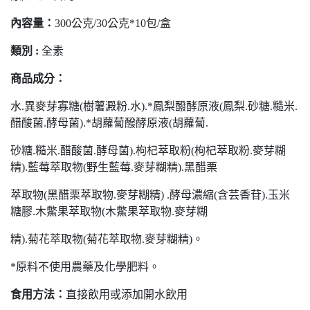
內容量：
300公克/30公克*10包/盒
類別 :
全素
商品成分：
水.異麥芽寡糖(樹薯澱粉.水).*鳳梨醱酵原液(鳳梨.砂糖.糙米.
醋酸菌.酵母菌).*胡蘿蔔醱酵原液(胡蘿蔔.
砂糖.糙米.醋酸菌.酵母菌).枸杞萃取粉(枸杞萃取粉.麥芽糊
精).藍莓萃取物(野生藍莓.麥芽糊精).黑醋栗
萃取物(黑醋栗萃取物.麥芽糊精) .酵母濃縮(含芸香苷).玉米
糖膠.木鱉果萃取物(木鱉果萃取物.麥芽糊
精).菊花萃取物(菊花萃取物.麥芽糊精)。
*原料不使用農藥及化學肥料。
食用方法：
直接飲用或添加開水飲用