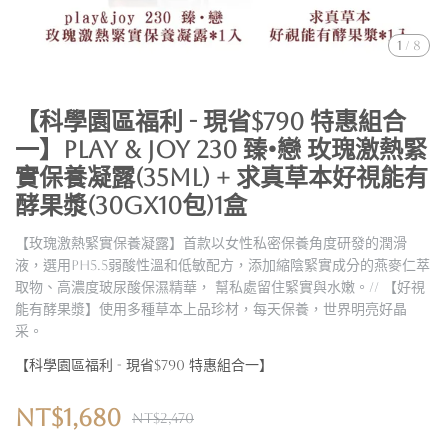
1
/
8
【科學園區福利 - 現省$790 特惠組合
一】play & joy 230 臻•戀 玫瑰激熱緊
實保養凝露(35ml) + 求真草本好視能有
酵果漿(30gX10包)1盒
【玫瑰激熱緊實保養凝露】首款以女性私密保養角度研發的潤滑
液，選用PH5.5弱酸性溫和低敏配方，添加縮陰緊實成分的燕麥仁萃
取物、高濃度玻尿酸保濕精華， 幫私處留住緊實與水嫩。// 【好視
能有酵果漿】使用多種草本上品珍材，每天保養，世界明亮好晶
采。
【科學園區福利 - 現省$790 特惠組合一】
NT$1,680
NT$2,470